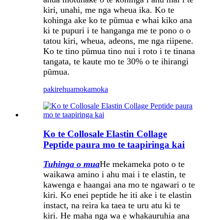
kiri, unahi, me nga wheua ika. Ko te
kohinga ake ko te pūmua e whai kiko ana
ki te pupuri i te hanganga me te pono o o
tatou kiri, wheua, adeons, me nga riipene.
Ko te tino pūmua tino nui i roto i te tinana
tangata, te kaute mo te 30% o te ihirangi
pūmua.
pakirehua
mokamoka
Ko te Collosale Elastin Collage
Peptide paura mo te taapiringa kai
Tuhinga o mua
He mekameka poto o te
waikawa amino i ahu mai i te elastin, te
kawenga e haangai ana mo te ngawari o te
kiri. Ko enei peptide he iti ake i te elastin
instact, na reira ka taea te uru atu ki te
kiri. He maha nga wa e whakauruhia ana