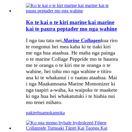
Ko te kai o te kiri marine kai marine
kai te paura peptader mo nga wahine
I nga tau tata nei,
Marine Collagen
kua riro
te rongonui hei mea kaha ki te tiaki kiri
me nga hua ataahua. He maha nga painga
o te marine Collage Peppride mo te hauora
me te oranga o te kiri me te oranga o te
wahine, hei tohu mo nga wahine e titiro
ana ki te whakanui i o raatau ataahua. Mai
i nga Maakamoana Marine Momonizer ki
nga taapiri a-waha, ka waipuke te maakete
ki nga hua hei whakatutuki i te hiahia nui
mo tenei miharo.
pakirehua
mokamoka