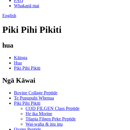
FAQ
Whakapā mai
English
Piki Pihi Pikiti
hua
Kāinga
Hua
Piki Pihi Pikiti
Ngā Kāwai
Bovine Collage Peptide
Te Pupupuhi Whenua
Piki Pihi Pikiti
COD FILGEN Class Peptide
He ika Morine
Tilapia Filgen Peke Peptide
Wai-waha & inu inu
Oyster Peptide