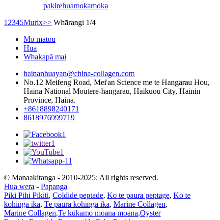
pakirehua
mokamoka
1
2
3
4
5
Murix
>>
Whārangi 1/4
Mo matou
Hua
Whakapā mai
hainanhuayan@china-collagen.com
No.12 Meifeng Road, Mei'an Science me te Hangarau Hou,
Haina National Moutere-hangarau, Haikuou City, Hainin
Province, Haina.
+8618898240171
8618976999719
© Manaakitanga - 2010-2025: All rights reserved.
Hua wera
-
Papanga
Piki Pihi Pikiti
,
Coldide peptade
,
Ko te paura peptage
,
Ko te
kohinga ika
,
Te paura kohinga ika
,
Marine Collagen
,
Marine Collagen
,
Te kūkamo moana moana
,
Oyster