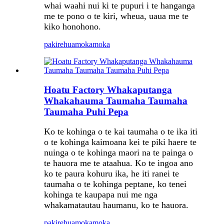
whai waahi nui ki te pupuri i te hanganga
me te pono o te kiri, wheua, uaua me te
kiko honohono.
pakirehua
mokamoka
Hoatu Factory Whakaputanga
Whakahauma Taumaha Taumaha
Taumaha Puhi Pepa
Ko te kohinga o te kai taumaha o te ika iti
o te kohinga kaimoana kei te piki haere te
nuinga o te kohinga maori na te painga o
te hauora me te ataahua. Ko te ingoa ano
ko te paura kohuru ika, he iti ranei te
taumaha o te kohinga peptane, ko tenei
kohinga te kaupapa nui me nga
whakamatautau haumanu, ko te hauora.
pakirehua
mokamoka