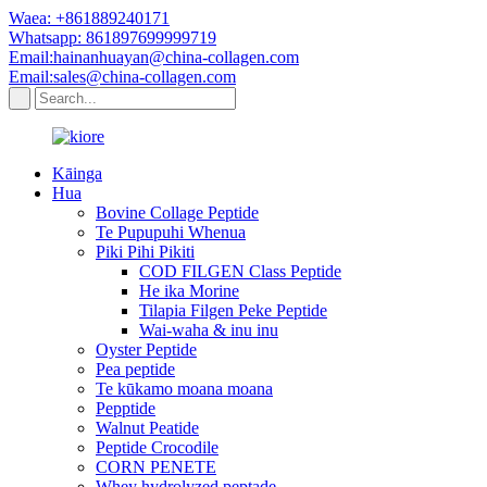
Waea: +861889240171
Whatsapp: 861897699999719
Email:hainanhuayan@china-collagen.com
Email:sales@china-collagen.com
Kāinga
Hua
Bovine Collage Peptide
Te Pupupuhi Whenua
Piki Pihi Pikiti
COD FILGEN Class Peptide
He ika Morine
Tilapia Filgen Peke Peptide
Wai-waha & inu inu
Oyster Peptide
Pea peptide
Te kūkamo moana moana
Pepptide
Walnut Peatide
Peptide Crocodile
CORN PENETE
Whey hydrolyzed peptade