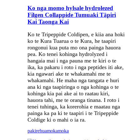
Ko nga momo hylsale hydrolezed
Filgen Collappide Tumuaki Tāpiri
Kai Taonga Kai
Ko te Tripeppide Coldipen, e kiia ana hoki
ko te Kura Tuarua o te Kura, he taapiri
rongonui kua puta mo ona painga hauora
pea. Ko tenei kohinga hydrolyzed i
hangaia mai i nga pauna me te kiri o te
ika, ka pakaru i roto i nga peptides iti ake,
kia ngawari ake te whakamahi me te
whakamahi. He maha nga tangata e huri
ana ki nga taapiringa o nga kohinga o te
kohinga kia pai ake ai to raatau kiri,
hauora tahi, me te oranga tinana. I roto i
tenei tuhinga, ka korerohia e maatau nga
painga ka pa ki te taapiri i te Tripeppide
Coldige ki o mahi o ia ra.
pakirehua
mokamoka