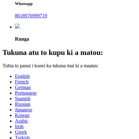
Whatsapp
8618976999719
Runga
Tukuna atu to kupu ki a matou:
Tuhia to panui i konei ka tukuna mai ki a maatau
English
French
German
Portuguese
Spanish
Russian
Japanese
Korean
Arabic
Irish
Greek
Turkish