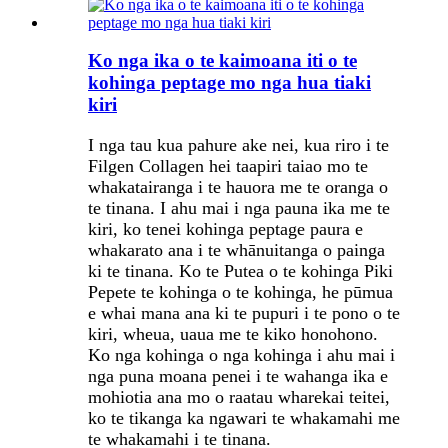
Ko nga ika o te kaimoana iti o te
kohinga peptage mo nga hua tiaki
kiri
I nga tau kua pahure ake nei, kua riro i te
Filgen Collagen hei taapiri taiao mo te
whakatairanga i te hauora me te oranga o
te tinana. I ahu mai i nga pauna ika me te
kiri, ko tenei kohinga peptage paura e
whakarato ana i te whānuitanga o painga
ki te tinana. Ko te Putea o te kohinga Piki
Pepete te kohinga o te kohinga, he pūmua
e whai mana ana ki te pupuri i te pono o te
kiri, wheua, uaua me te kiko honohono.
Ko nga kohinga o nga kohinga i ahu mai i
nga puna moana penei i te wahanga ika e
mohiotia ana mo o raatau wharekai teitei,
ko te tikanga ka ngawari te whakamahi me
te whakamahi i te tinana.