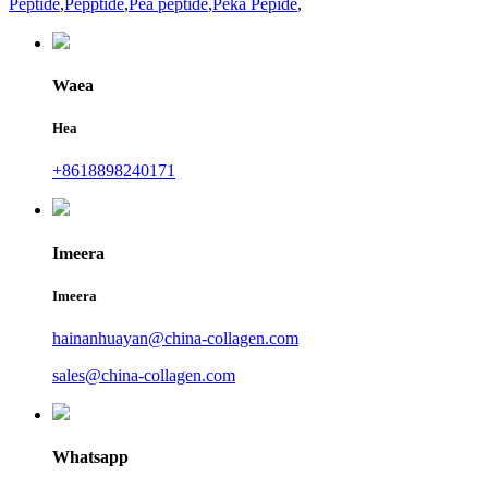
Peptide
,
Pepptide
,
Pea peptide
,
Peka Pepide
,
Waea
Hea
+8618898240171
Imeera
Imeera
hainanhuayan@china-collagen.com
sales@china-collagen.com
Whatsapp