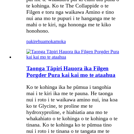
te kohinga. Ko te The Collappide o te
Filgen e toru nga waikawa Amino e tino
nui ana mo te pupuri i te hanganga me te
mahi o te kiri, nga hononga me te kiko
honohono.
pakirehua
mokamoka
Taonga Tāpiri Hauora ika Filgen
Porgder Pura kai kai mo te ataahua
Ko te kohinga ika he pūmua i tangohia
mai i te kiri ika me te pauna. He taonga
nui i roto i te waikawa amino nui, ina koa
ko te Glycine, te proline me te
hydroxyproline, e hiahiatia ana mo te
whakahiato o te kohinga o te kohinga o te
tinana. Ko te kohinga ko te pūmua tino
nui i roto i te tinana o te tangata me te