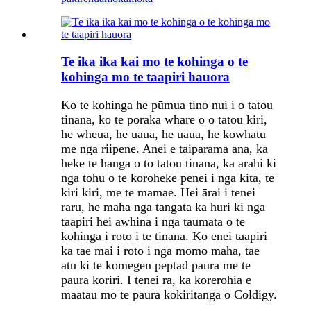
Te ika ika kai mo te kohinga o te
kohinga mo te taapiri hauora
Ko te kohinga he pūmua tino nui i o tatou
tinana, ko te poraka whare o o tatou kiri,
he wheua, he uaua, he uaua, he kowhatu
me nga riipene. Anei e taiparama ana, ka
heke te hanga o to tatou tinana, ka arahi ki
nga tohu o te koroheke penei i nga kita, te
kiri kiri, me te mamae. Hei ārai i tenei
raru, he maha nga tangata ka huri ki nga
taapiri hei awhina i nga taumata o te
kohinga i roto i te tinana. Ko enei taapiri
ka tae mai i roto i nga momo maha, tae
atu ki te komegen peptad paura me te
paura koriri. I tenei ra, ka korerohia e
maatau mo te paura kokiritanga o Coldigy.