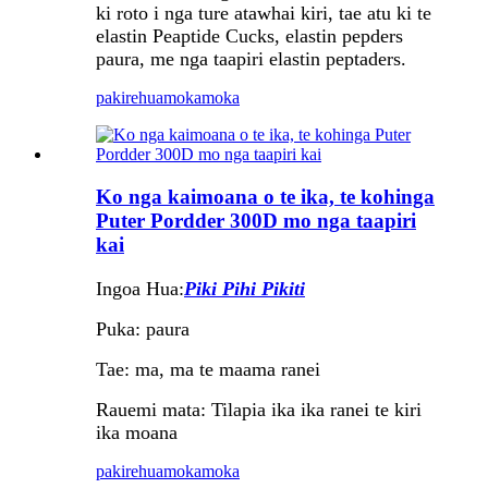
ki roto i nga ture atawhai kiri, tae atu ki te
elastin Peaptide Cucks, elastin pepders
paura, me nga taapiri elastin peptaders.
pakirehua
mokamoka
Ko nga kaimoana o te ika, te kohinga
Puter Pordder 300D mo nga taapiri
kai
Ingoa Hua:
Piki Pihi Pikiti
Puka: paura
Tae: ma, ma te maama ranei
Rauemi mata: Tilapia ika ika ranei te kiri
ika moana
pakirehua
mokamoka