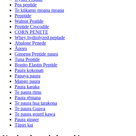
Pea peptide
Te kūkamo moana moana
Pepptide
Walnut Peatide
Peptide Crocodile
CORN PENETE
Whey hydrolyzed peptade
Abalone Penede
Āporo
Ginseng Peptide paura
Tuna Peptide
Bonito Elastin Peptide
Paura kokonati
Papaya paura
Mango paura
Paura karaka
Te paura rimu
Paura rēmana
Te paura hua tarakona
Te paura Guava
Te paura gourd kawa
Paura ginger
Tāpiri kai