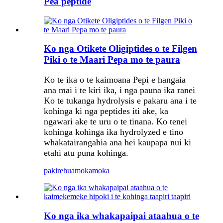
Pea peptide
Ko nga Otikete Oligiptides o te Filgen
Piki o te Maari Pepa mo te paura
Ko te ika o te kaimoana Pepi e hangaia
ana mai i te kiri ika, i nga pauna ika ranei
Ko te tukanga hydrolysis e pakaru ana i te
kohinga ki nga peptides iti ake, ka
ngawari ake te uru o te tinana. Ko tenei
kohinga kohinga ika hydrolyzed e tino
whakatairangahia ana hei kaupapa nui ki
etahi atu puna kohinga.
pakirehua
mokamoka
Ko nga ika whakapaipai ataahua o te