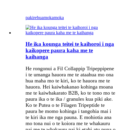
pakirehua
mokamoka
He ika kounga teitei te kaihoroi i nga
kaikopere paura kaha me te
kaihanga
He rongonui a Fil Collappip Tripeppipene
i te umanga hauora me te ataahua mo ona
hua maha mo te kiri, ko te hauora me te
hauora. Hei kaiwhakanao kohinga moana
me te kaiwhakarato B2B, ko te tono mo te
paura ika o te ika / granules kua piki ake.
Ko te Putea o te Filagen Tripeptide te
paura he momo kohinga i tangohia mai i
te kiri ika me nga pauna. E mohiotia ana
mo tona nui o te koiora me te whakauru
pai me te whakauru pai ki etahi atu puna o