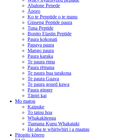
Abalone Penede
Āporo
Ko te Pepptide o te manu
Ginseng Peptide paura
Tuna Peptide
Bonito Elastin Peptide
Paura kokonati
Papaya paura
Mango paura
Paura karaka
Te paura rimu
Paura rēmana
Te paura hua tarakona
Te paura Guava
Te paura gourd kawa
Paura ginger
Tāpiri kai
Mo matou
Kaipuke
To tatou hoa
Whakakitenga
Tiamana Kupu Whakataki
He aha te whiriwhiri i a maatau
Pitopito kōrero