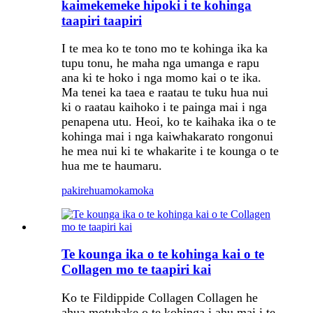
kaimekemeke hipoki i te kohinga
taapiri taapiri
I te mea ko te tono mo te kohinga ika ka
tupu tonu, he maha nga umanga e rapu
ana ki te hoko i nga momo kai o te ika.
Ma tenei ka taea e raatau te tuku hua nui
ki o raatau kaihoko i te painga mai i nga
penapena utu. Heoi, ko te kaihaka ika o te
kohinga mai i nga kaiwhakarato rongonui
he mea nui ki te whakarite i te kounga o te
hua me te haumaru.
pakirehua
mokamoka
Te kounga ika o te kohinga kai o te
Collagen mo te taapiri kai
Ko te Fildippide Collagen Collagen he
ahua motuhake o te kohinga i ahu mai i te