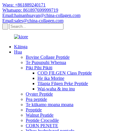
Waea: +861889240171
Whatsapp: 861897699999719
Email:hainanhuayan@china-collagen.com
Email:sales@china-collagen.com
Kāinga
Hua
Bovine Collage Peptide
Te Pupupuhi Whenua
Piki Pihi Pikiti
COD FILGEN Class Peptide
He ika Morine
Tilapia Filgen Peke Peptide
Wai-waha & inu inu
Oyster Peptide
Pea peptide
Te kūkamo moana moana
Pepptide
Walnut Peatide
Peptide Crocodile
CORN PENETE
Whey hydrolyzed peptade