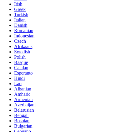
Irish
Greek
Turkish
Italian
Danish
Romanian
Indonesian
Czech
Afrikaans
Swedish
Polish
Basque
Catalan
Esperanto
Hindi
Lao
Albanian
Amharic
Armenian
Azerbaijani
Belarusian
Bengali
Bosnian
Bulgarian
Cebuano