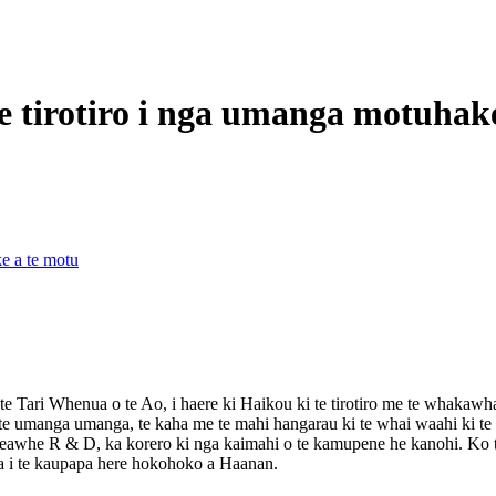
 te tirotiro i nga umanga motuhak
ke a te motu
o te Tari Whenua o te Ao, i haere ki Haikou ki te tirotiro me te wha
a i te umanga umanga, te kaha me te mahi hangarau ki te whai waahi ki
awhe R & D, ka korero ki nga kaimahi o te kamupene he kanohi. Ko te
a i te kaupapa here hokohoko a Haanan.