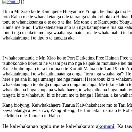
I kii a Mr.Xiao ko te Kamupene Huayan me Yougu, hei taonga mo te
roto Raina me te whanaketanga o te tauranga tauhokohoko a Hainan Fr
tonu te whanaketanga o te ao o te ika. Me tono e te Kamupene Yougu 
Haina me te ao. I whakatenatena ano ia i nga kamupene e rua kia kaha
tonu i nga maakete me nga waahanga matua, ma te whakamahi i te tau
whakatairanga i te tipu o te tangata ake.
I whakapumautia e Mr. Xiao ko te Port Darketing Free Hainan Free te
tauhokohoko koreutu he waahi pai mo nga kaipakihi motuhake hei tii
Ko te huihuinga o te ra tuarima o te Komiti Matua o te Tau 19 o te
whakatairanga i te whakatinanatanga o nga "toru nga waahanga"; He 
here e pa ana ki nga umanga me nga maara; Haere tonu ki te whakamah
whakatairanga i te otinga o nga raru o nga umanga; Me tuku e tatou t
whakatinana i nga kaupapa whakahaere, te whakatinana i nga mahi 
tangata ki te whakauru, ki te haumi me te hanga i Hainan, a ka waih
Kang bioiying, Kaiwhakahaere Tuarua Kaiwhakahaere mo te Tari Mah
kawanatanga a-iwi a-iwi; Wang Sheng, Te Tumuaki Tuarua o te Ro
te Minita o te Taone o te Haina.
He kaiwhakanao ngaio me te kaiwhakarato a
komani
, Ka tae