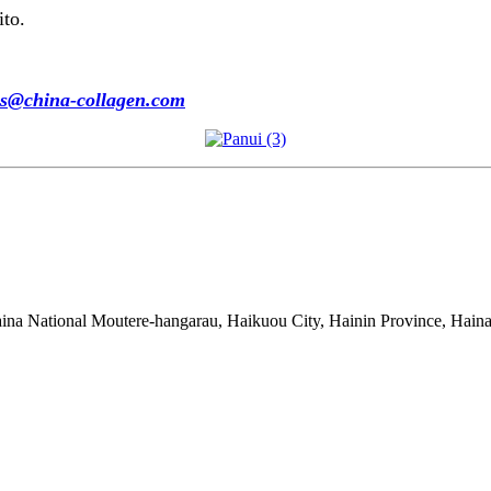
ito.
s@china-collagen.com
na National Moutere-hangarau, Haikuou City, Hainin Province, Haina