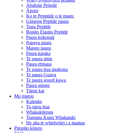
Abalone Penede
Āporo
Ko te Pepptide o te manu
Ginseng Peptide paura
Tuna Peptide
Bonito Elastin Peptide
Paura kokonati
Papaya paura
Mango paura
Paura karaka
Te paura rimu
Paura rēmana
Te paura hua tarakona
Te paura Guava
Te paura gourd kawa
Paura ginger
Tāpiri kai
Mo matou
Kaipuke
To tatou hoa
Whakakitenga
Tiamana Kupu Whakataki
He aha te whiriwhiri i a maatau
Pitopito kōrero