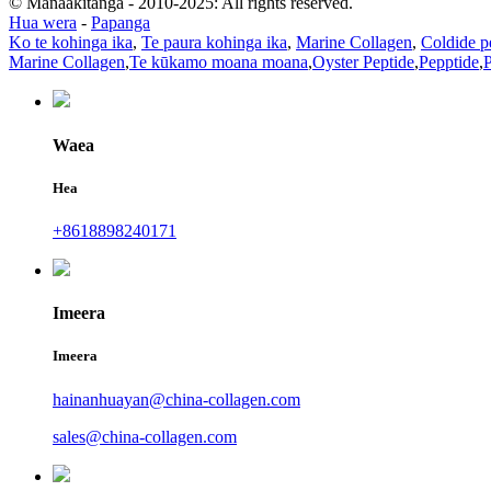
© Manaakitanga - 2010-2025: All rights reserved.
Hua wera
-
Papanga
Ko te kohinga ika
,
Te paura kohinga ika
,
Marine Collagen
,
Coldide p
Marine Collagen
,
Te kūkamo moana moana
,
Oyster Peptide
,
Pepptide
,
P
Waea
Hea
+8618898240171
Imeera
Imeera
hainanhuayan@china-collagen.com
sales@china-collagen.com