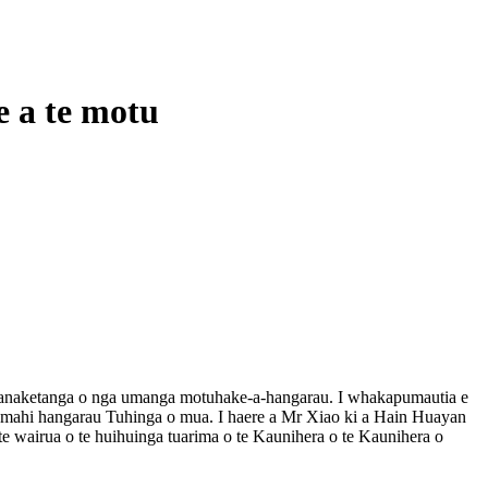
e a te motu
kawhanaketanga o nga umanga motuhake-a-hangarau. I whakapumautia e
 te mahi hangarau Tuhinga o mua. I haere a Mr Xiao ki a Hain Huayan
 wairua o te huihuinga tuarima o te Kaunihera o te Kaunihera o