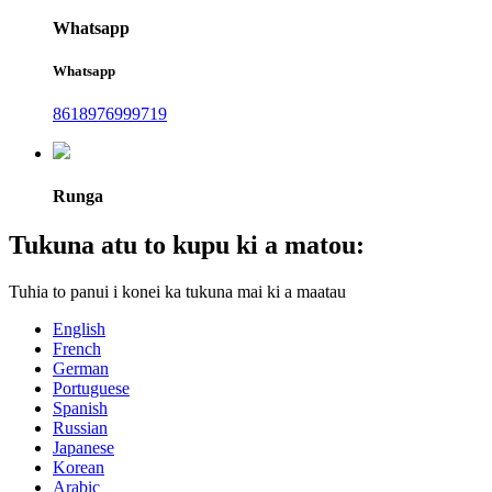
Whatsapp
Whatsapp
8618976999719
Runga
Tukuna atu to kupu ki a matou:
Tuhia to panui i konei ka tukuna mai ki a maatau
English
French
German
Portuguese
Spanish
Russian
Japanese
Korean
Arabic