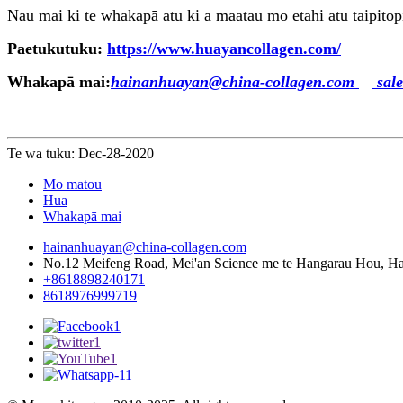
Nau mai ki te whakapā atu ki a maatau mo etahi atu taipitop
Paetukutuku:
https://www.huayancollagen.com/
Whakapā mai:
hainanhuayan@china-collagen.com
sale
Te wa tuku: Dec-28-2020
Mo matou
Hua
Whakapā mai
hainanhuayan@china-collagen.com
No.12 Meifeng Road, Mei'an Science me te Hangarau Hou, Hai
+8618898240171
8618976999719