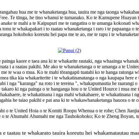
 rangahau hua me te whanaketanga hua, tauira me nga taonga whakaha
ee. Te tūnga, he tino whanui te tumanako. Ko te Kamupene Huayan te ko
anake te mahi a te Kaipupuri me te rangatira o te umanga kokonati wha
 tonu te whakapakari i to raatau whanaketanga i raro i te papaanga o 
ranga hokohoko koreutu hei papa me te ao, me te rapu i te whanaketan
 painga kaore e taea ana ki te whakarite rautaki, nga whaainga whana
mata i a raatau pakihi. Me ako te whanaketanga o te umanga a te Unite
 Ao me te waa o mua. Ko te mahi tōrangapū tuatahi ko te hanga raton
mea tika kia whakariterite i te whakatinanatanga o nga kaupapa here 
i i nga "karanga" na roto i te tereina ", whakapumautia he raarangi 
e takaro ki nga painga o te hanganga hou o te United Hource i mua me 
whakahaere, te whakatinana i nga mahi whakahaere, te whakatinana i 
angahia he taiao pakihi e pai ana ki te whakawhanaketanga hauora o te
i o te United Hoia o te Komiti Roopu Whenua o te rohe; Chen Jianj
he o te Ahumahi Ahumahi me nga Tauhokohoko; Ko te Zheng Boyan, te
a e taatau te whakarato tauira koreutu hei whakamatautau ma