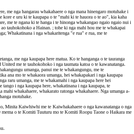
ere, me nga hangarau whakahaere o nga mana hinengaro motuhake i
re e uru ki te kaupapa o te "mahi ki te hauora o te ao", kia kaha
re, me te ngana ki te hanga i te hinonga whakangao ngaio ngaio nui i
te ao tauhokohoko a Hainan. ; tohe ki nga mahi hou me te whakapai
ga; Whakatinana i nga whakaritenga "e rua" e rua, me te
ketanga, me nga kaupapa here matua. Ko te hanganga o te tauranga
d United me te tauhokohoko i nga taumata katoa o te kawanatanga.
ga whakangungu umanga, panui me te whakangungu, me te
e tika ana mo te whakaora umanga, hei whakapakari i nga kaupapa
o nga raru umanga, me te whakamahi i nga kaupapa here hei
te tango i nga kaupapa here, whakatinana i nga kaupapa, te
nga mahi whakahaere, whakarato ratonga whakahaere. Nga umanga a-
 ohanga motuhake.
iao, Minita Kaiwhiwhi me te Kaiwhakahaere o nga kawanatanga o nga
 mema o te Komiti Tuuturu mo te Komiti Roopu Taone o Haikara me
au.