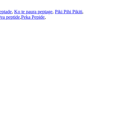
eptade
,
Ko te paura peptage
,
Piki Pihi Pikiti
,
ea peptide
,
Peka Pepide
,