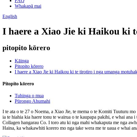
FAQ
Whakapā mai
English
I haere a Xiao Jie ki Haikou ki
pitopito kōrero
Kāinga
Pitopito kōrero
I haere a Xiao Jie ki Haikou ki te tirotiro i nga umanga motuha
Pitopito kōrero
Tuhinga o mua
Pūrongo Ahumahi
I te ata o te 27 o Noema, a Xiao Jie, te mema o te Komiti Tuuturu m
ia te hiahia kia haere tonu te wairua o te kaupapa pakihi, e whai an
Collagen hangarau Co. I toro atu ki nga mahi whakaputa me nga awhe
Haina, ka whakawhiti korero mo nga take wera me te uaua e whai an